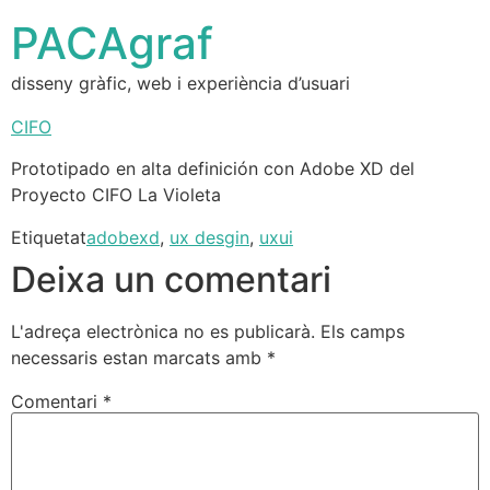
PACAgraf
disseny gràfic, web i experiència d’usuari
CIFO
Prototipado en alta definición con Adobe XD del
Proyecto CIFO La Violeta
Etiquetat
adobexd
,
ux desgin
,
uxui
Deixa un comentari
L'adreça electrònica no es publicarà.
Els camps
necessaris estan marcats amb
*
Comentari
*