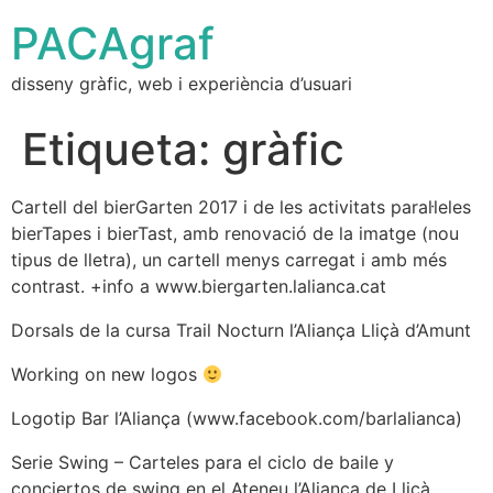
PACAgraf
disseny gràfic, web i experiència d’usuari
Etiqueta:
gràfic
Cartell del bierGarten 2017 i de les activitats paral·leles
bierTapes i bierTast, amb renovació de la imatge (nou
tipus de lletra), un cartell menys carregat i amb més
contrast. +info a www.biergarten.lalianca.cat
Dorsals de la cursa Trail Nocturn l’Aliança Lliçà d’Amunt
Working on new logos
Logotip Bar l’Aliança (www.facebook.com/barlalianca)
Serie Swing – Carteles para el ciclo de baile y
conciertos de swing en el Ateneu l’Aliança de Lliçà