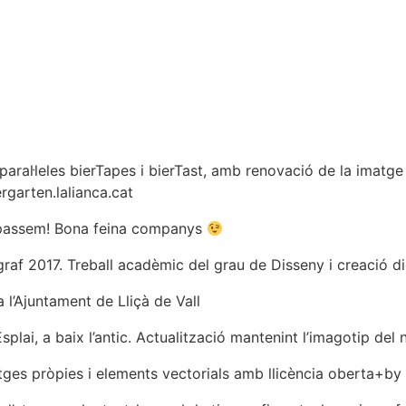
 paral·leles bierTapes i bierTast, amb renovació de la imatge
rgarten.lalianca.cat
o passem! Bona feina companys
graf 2017. Treball acadèmic del grau de Disseny i creació di
 l’Ajuntament de Lliçà de Vall
splai, a baix l’antic. Actualització mantenint l’imagotip del 
matges pròpies i elements vectorials amb llicència oberta+by