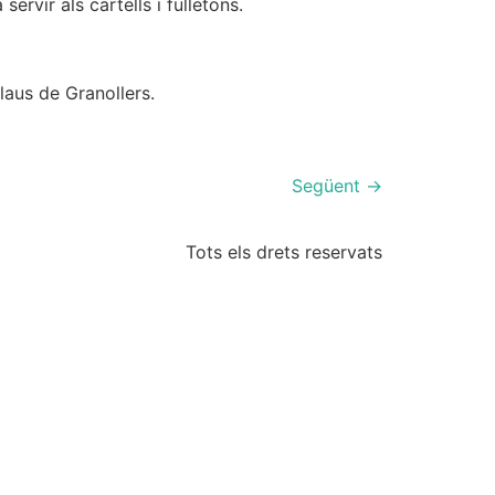
rvir als cartells i fulletons.
Blaus de Granollers.
Següent
→
Tots els drets reservats