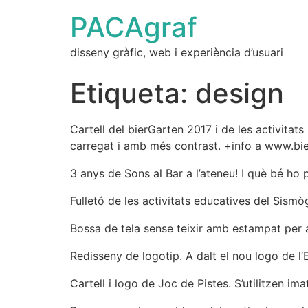
PACAgraf
disseny gràfic, web i experiència d’usuari
Etiqueta:
design
Cartell del bierGarten 2017 i de les activitats
carregat i amb més contrast. +info a www.bie
3 anys de Sons al Bar a l’ateneu! I què bé h
Fulletó de les activitats educatives del Sismò
Bossa de tela sense teixir amb estampat per a
Redisseny de logotip. A dalt el nou logo de l’E
Cartell i logo de Joc de Pistes. S’utilitzen i