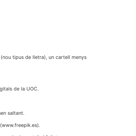
 (nou tipus de lletra), un cartell menys
gitals de la UOC.
nen saltant.
 (www.freepik.es).